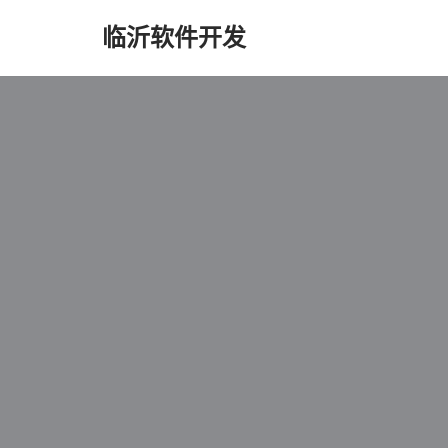
临沂软件开发
跳
至
正
文