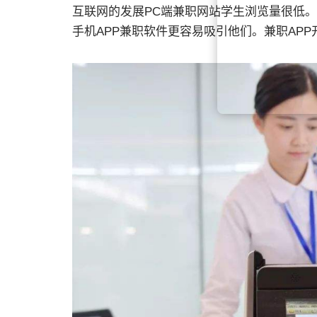
互联网的发展PC端兼职网站学生浏览量很低。
手机APP兼职软件更容易吸引他们。兼职APP