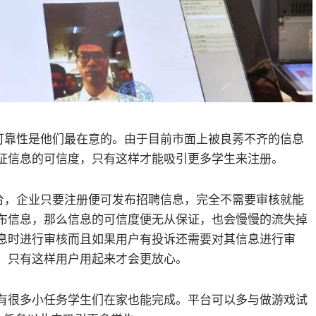
靠性是他们最在意的。由于目前市面上被良莠不齐的信息
证信息的可信度，只有这样才能吸引更多学生来注册。
，企业只要注册便可发布招聘信息，完全不需要审核就能
布信息，那么信息的可信度便无从保证，也会慢慢的流失掉
息时进行审核而且如果用户有投诉还需要对其信息进行审
，只有这样用户用起来才会更放心。
有很多小任务学生们在家也能完成。平台可以多与做游戏试