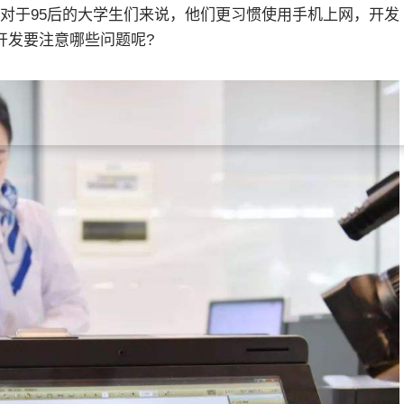
对于95后的大学生们来说，他们更习惯使用手机上网，开发
开发要注意哪些问题呢?