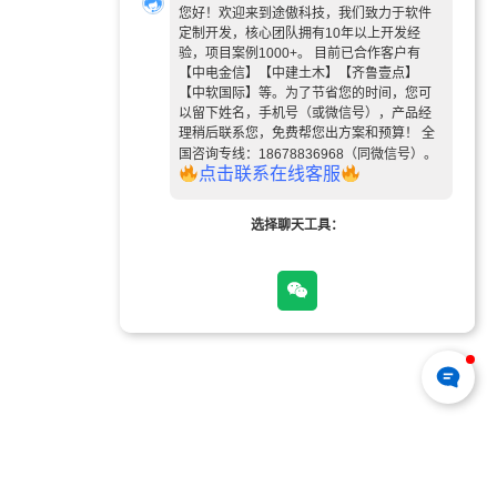
您好！欢迎来到途傲科技，我们致力于软件
定制开发，核心团队拥有10年以上开发经
验，项目案例1000+。 目前已合作客户有
【中电金信】【中建土木】【齐鲁壹点】
【中软国际】等。为了节省您的时间，您可
以留下姓名，手机号（或微信号），产品经
理稍后联系您，免费帮您出方案和预算！ 全
国咨询专线：18678836968（同微信号）。
点
击
联
系
在
线
客
服
选择聊天工具：